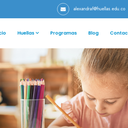
alexandraf@huellas.edu.co
cio
Huellas
Programas
Blog
Contac