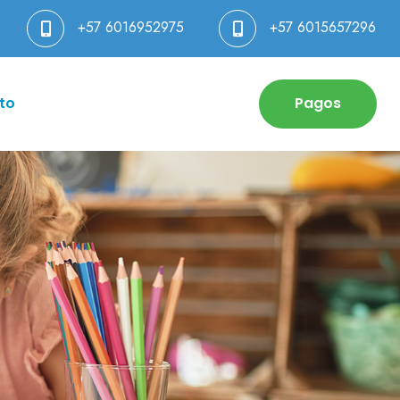
+57 6016952975
+57 6015657296
to
Pagos