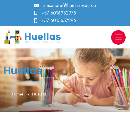
alexandraf@huellas.edu.co
+57 6016952975
+57 6015657296
Huellas
Home
Huellas