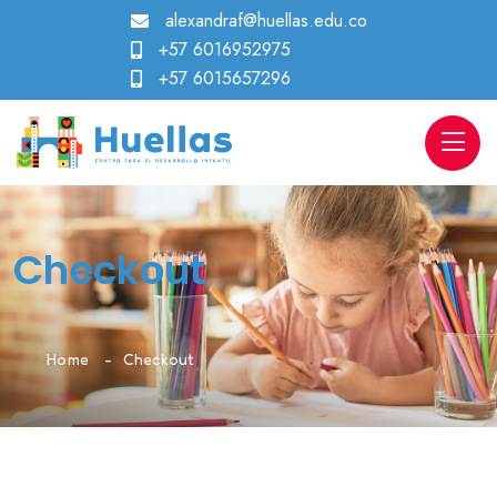
alexandraf@huellas.edu.co
+57 6016952975
+57 6015657296
Checkout
Home
Checkout